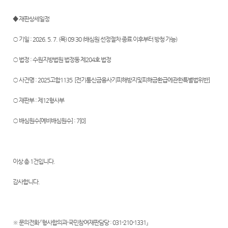
관안내
Club
부조리
역
센
신고센
민사조
◆ 재판상세일정
행정예
시/군법
터
정안내
터)
고
원
○ 기일 : 2026. 5. 7. (목) 09:30 (배심원 선정절차 종료 이후부터 방청 가능)
온라인
소송구
등기과/
방청 신
조절차
○ 법정 : 수원지방법원 법정동 제204호 법정
소
청
○ 사건명 : 2025고합1135 [전기통신금융사기피해방지및피해금환급에관한특별법위반]
청사안
증인지
생활 속
내
원관 제
의 계약
○ 재판부 : 제12형사부
도
서
보안검
색
청렴(부
○ 배심원수[예비배심원수] : 7[0]
첨부서
패방지)
류
찾아오
관련 제
시는길
재판기
도
록열람
이상 총 1건입니다.
복사예
약
감사합니다.
※ 문의전화 『형사합의과 국민참여재판담당 : 031-210-1331』