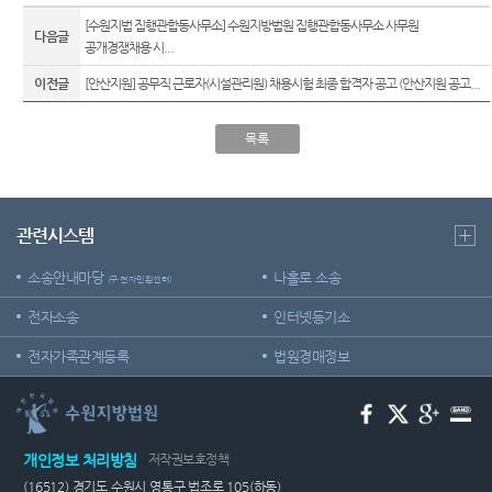
[수원지법 집행관합동사무소] 수원지방법원 집행관합동사무소 사무원
다음글
공개경쟁채용 시...
이전글
[안산지원] 공무직 근로자(시설관리원) 채용시험 최종 합격자 공고 (안산지원 공고...
목록
관련시스템
소송안내마당
나홀로 소송
(구 전자민원센터)
전자소송
인터넷등기소
전자가족관계등록
법원경매정보
개인정보 처리방침
저작권보호정책
(16512) 경기도 수원시 영통구 법조로 105(하동)