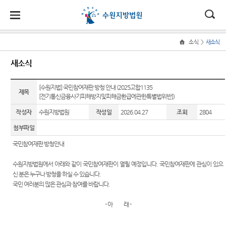
대
소
나
>
소식
새소식
Home
법
한
송
홀
법원
지원
소식
민원
정보
소통
새소식
원
소개
소개
지
민
안
로
소
새소식
사회적
사건검
법원에
원
개
[수원지법] 국민참여재판 방청 안내 (2025고합1135
소
국
내
소
제목
법원장
성남지
약자 통
색
바란다
소
[전기통신금융사기피해방지및피해금환급에관한특별법위반])
우리법
식
인사말
원
합적 사
개
민
법
마
송
원 주요
판결서
칭찬합
작성자
수원지방법원
작성일
2026.04.27
조회
2804
법
원
연혁
여주지
판결
사본 제
니다
지원 -
정
원
당
첨부파일
원
공신청
사법접
보
조직 및
포토뉴
국민참
근센터
소
국민참여재판 방청안내
(구
전화번
평택지
스
여 재판
통
호
원
판결서
안내
민원안
전
수원지방법원에서 아래와 같이 국민참여재판이 열릴 예정입니다. 국민참여재판에 관심이 있으
사이버
인터넷
내
신 분은 누구나 방청을 하실 수 있습니다.
재판개
안산지
홍보관
법원견
열람
자
국민 여러분의 많은 관심과 참여를 바랍니다.
정 및
원
학
자주묻
법원게
법정안
는질문
민
안양지
시판
정보공
- 아 래 -
내
각급법
원
개
유관기
원안내
원
E-mail
관할구