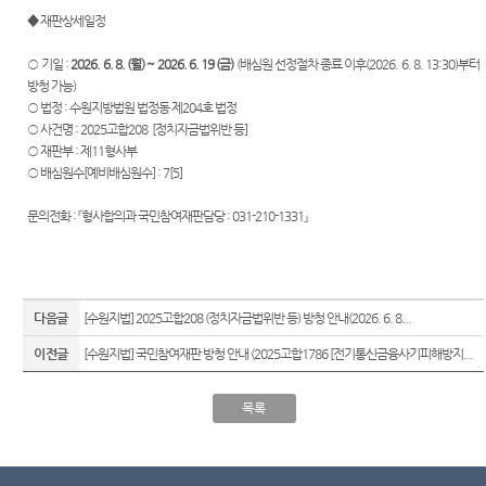
관안내
Club
부조리
역
◆ 재판상세일정
센
신고센
민사조
행정예
시/군법
터
정안내
터)
○ 기일 :
2026. 6. 8. (월) ~ 2026. 6. 19 (금)
(배심원 선정절차 종료 이후(2026. 6. 8. 13:30)부터
고
원
방청 가능)
온라인
소송구
○ 법정 : 수원지방법원 법정동 제204호 법정
등기과/
방청 신
조절차
○ 사건명 : 2025고합208 [정치자금법위반 등]
소
청
○ 재판부 : 제11형사부
○ 배심원수[예비배심원수] : 7[5]
청사안
증인지
생활 속
내
원관 제
의 계약
문의전화 :
『형사합의과 국민참여재판담당
: 031-210-1331
』
도
서
보안검
색
청렴(부
첨부서
패방지)
류
찾아오
관련 제
시는길
다음글
[수원지법] 2025고합208 (정치자금법위반 등) 방청 안내(2026. 6. 8...
재판기
도
록열람
이전글
[수원지법] 국민참여재판 방청 안내 (2025고합1786 [전기통신금융사기피해방지...
복사예
약
목록