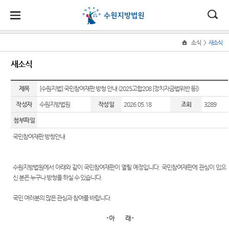
대
소
나
>
소식
새소식
Home
법
한
송
홀
법원
지원
소식
민원
정보
소통
새소식
원
소개
소개
지
민
안
로
소
새소식
사회적
사건검
법원에
원
개
제목
[수원지법] 국민참여재판 방청 안내 (2025고합208 [정치자금법위반 등])
소
국
내
소
법원장
성남지
약자 통
색
바란다
소
우리법
식
인사말
원
합적 사
작성자
수원지방법원
작성일
2026.05.18
조회
3289
개
민
법
마
송
원 주요
판결서
칭찬합
법
원
첨부파일
연혁
여주지
판결
사본 제
니다
지원 -
정
원
당
원
공신청
사법접
국민참여재판 방청안내
보
조직 및
포토뉴
국민참
근센터
소
(구
전화번
평택지
스
여 재판
통
호
원
판결서
안내
민원안
전
수원지방법원에서 아래와 같이 국민참여재판이 열릴 예정입니다. 국민참여재판에 관심이 있으
사이버
인터넷
내
신 분은 누구나 방청을 하실 수 있습니다.
재판개
안산지
홍보관
법원견
열람
자
정 및
원
학
자주묻
법원게
국민 여러분의 많은 관심과 참여를 바랍니다.
법정안
는질문
민
안양지
시판
정보공
내
각급법
원
개
- 아 래 -
유관기
원안내
원
E-mail
관할구