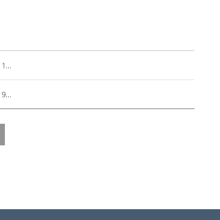
...
...