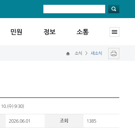
민원
정보
소통
소식
>
새소식
.(수) 9:30)
조회
2026.06.01
1385