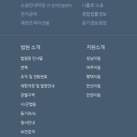
소송안내마당
나홀로 소송
(구 전자민원센터)
전자공탁
종합법률정보
재판조력자선발
등기정보광장
법원 소개
지원소개
법원장 인사말
성남지원
연혁
여주지원
조직 및 전화번호
평택지원
재판개정 및 법정안내
안산지원
관할구역
안양지원
시/군법원
등기과/소
청사안내
보안검색