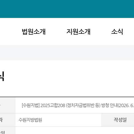
법원소개
지원소개
소식
식
목
[수원지법] 2025고합208 (정치자금법위반 등) 방청 안내(2026. 6. 10
자
작성일
수원지방법원
파일