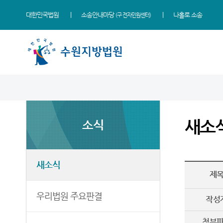
대한민국법원
소송안내마당
나홀로 소송
(구 전자민원센터)
법원 소개
지원소개
소식
민원
정보
소통
법원장 인사말
성남지원
새소식
사회적 약자 통합적 사법
사건검색
법원에 바란다
지원 - 사법접근센터
새소
소식
연혁
여주지원
우리법원 주요판결
판결서사본 제공신청
칭찬합니다
민원안내
조직 및 전화번호
평택지원
포토뉴스
판결서 인터넷열람
국민참여 재판안내
자주묻는질문
재판개정 및 법정안내
안산지원
사이버 홍보관
각급법원안내
법원견학
새소식
유관기관안내
제
관할구역
안양지원
법원게시판
정보공개
민사조정안내
우리법원 주요판결
시/군법원
E-mail Club
부조리 신고센터
작성
소송구조절차
등기과/소
행정예고
온라인 방청 신청
첨부