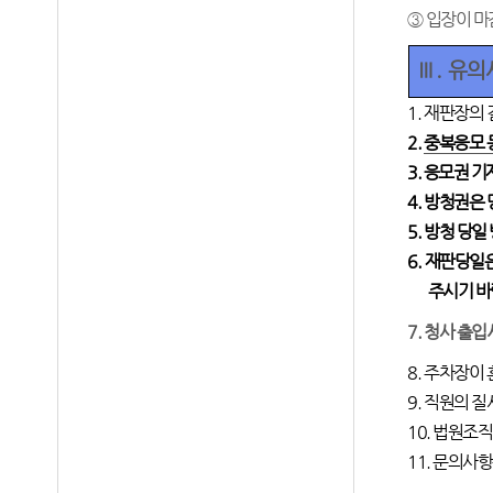
③
입장이 마
Ⅲ
.
유의
1.
재판장의 
2.
중복응모 
3.
응모권 기
4.
방청권은 
5.
방청 당일
6.
재판당일은
주시기 
7.
청사 출입
8.
주차장이 
9.
직원의 질
10.
법원조직
11.
문의사항