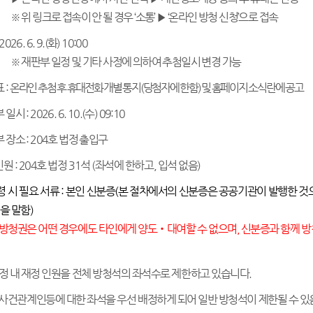
※
위 링크로 접속이 안 될 경우
‘
소통
’
▶
‘
온라인 방청 신청
’
으로 접속
 2026. 6. 9.(
화
) 10:00
※
재판부 일정 및 기타 사정에 의하여 추첨일시 변경 가능
표
:
온라인 추첨 후 휴대전화 개별 통지
(
당첨자에 한함
)
및 홈페이지 소식란에 공
고
부 일시
: 2026. 6. 10.(
수
) 09:10
부 장소
: 204
호 법정 출입구
인원
: 204
호 법정
31
석
(
좌석에 한하고
,
입석 없음
)
령 시 필요 서류
:
본인 신분증
(
본 절차에서의 신분증은 공공기관이 발행한 것
것을 말함
)
 방청권은 어떤 경우에도 타인에게 양도
‧
대여할 수 없으며
,
신분증과 함께 방
법정 내 재정 인원을 전체 방청석의 좌석수로 제한하고 있습니다
.
 사건관계인등에 대한 좌석을 우선 배정하게 되어 일반 방청석이 제한될 수 