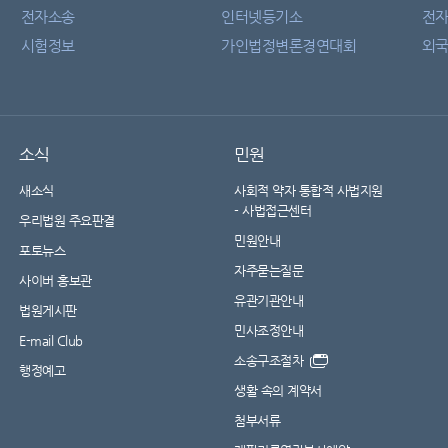
전자소송
인터넷등기소
전
시험정보
가인법정변론경연대회
외국
소식
민원
새소식
사회적 약자 통합적 사법지원
- 사법접근센터
우리법원 주요판결
민원안내
포토뉴스
자주묻는질문
사이버 홍보관
유관기관안내
법원게시판
민사조정안내
E-mail Club
소송구조절차
행정예고
생활 속의 계약서
첨부서류