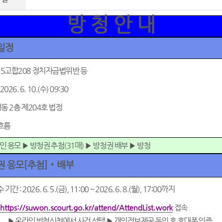
방 청 안 내
일정
25
고합
208
정치자금법위반 등
 2026. 6. 10.(
수
) 09:30
정동
2
층 제
204
호 법정
흐름
인 응모
▶
방청권 추첨
(31
매
)
▶
방청권 배부
▶
방청
권 응모
[
추첨
]
‧
배부
수 기간
: 2026. 6. 5.(
금
), 11:00 ~ 2026. 6. 8.(
월
), 17:00
까지
https://suwon.scourt.go.kr/attend/AttendList.work
접속
▶
온라인 방청신청에서 사건 선택
▶
개인정보제공 동의 후 휴대폰 인증