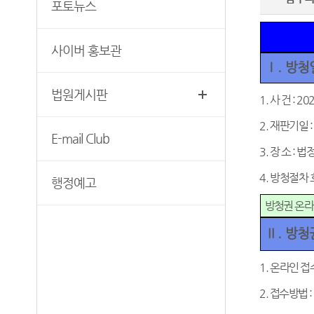
생활 속의 계약서
포토뉴스
청사안내
증인지원관 제도
첨부서류
보안검색
청렴(부패방지) 관련 제도
사이버 홍보관
재판기록열람복사예약
찾아오시는길
Ⅰ
.
방청
법원게시판
1.
사 건
: 20
2.
재판기일
:
E-mail Club
3.
장 소
:
법
4.
방청절차 
행정예고
방청권 온라
Ⅱ
.
방청
1.
온라인 접
2.
접수방법
: