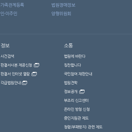
자가족관계등록
법원경매정보
인·이주민
양형위원회
정보
소통
사건검색
법원에 바란다
판결서사본 제공신청
칭찬합니다
판결서 인터넷 열람
국민참여 재판안내
각급법원안내
법원견학
정보공개
부조리 신고센터
온라인 방청 신청
증인지원관 제도
청렴(부패방지) 관련 제도