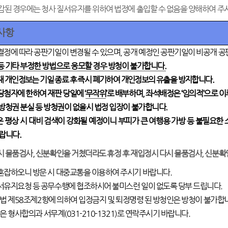
감된 경우에는 청사 질서유지를 위하여 법정에 출입할 수 없음을 양해하여 주
사항
결정에 따라 공판기일이 변경될 수 있으며
,
공개 예정인 공판기일이 비공개 공
등 기타 부정한 방법으로 응모할 경우 방청이 불가합니다
.
재 개인정보는 기일 종료 후 즉시 폐기하여 개인정보의 유출을 방지합니
다
.
당첨자에 한하여 재판 당일에
‘
무작위
’
로 배부하며
,
좌석배정은
‘
임의적
’
으로 
 방청권 분실 등 방청권이 없을시 법정 입장이 불가합니다
.
 평상 시 대비 검색이 강화될 예정이니 부피가 큰 여행용 가방 등 불필요한
바랍니다
.
시 물품검사
,
신분확인을 거쳤더라도 휴정 후 재입정시 다시 물품검사
,
신분확인
혼잡하오니 방문 시 대중교통을 이용하여 주시기 바랍니다
.
서유지요청 등 공무수행에 협조하시어 불미스런 일이 없도록 당부 드립니다
.
법 제
58
조제
2
항에 의하여 입정금지 및 퇴정명령 된 방청인은 방청이 불가합
은 형사합의과 서무계
(031-210-1321)
로 연락주시기 바랍니다
.