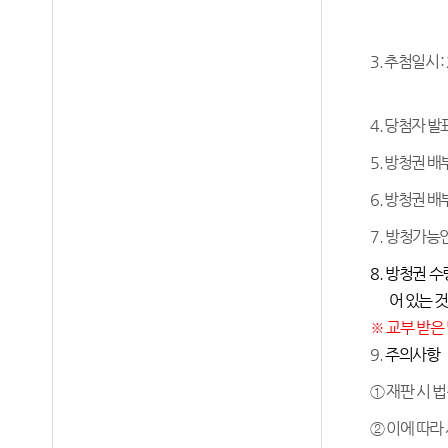
3.
추첨일시
:
4.
당첨자 발
5.
방청권 배
6.
방청권 배
7.
방청가능
8.
방청권 수
어 있는 
※
교부 받은
9.
주의사항
①
재판 시 
②
이에 따라