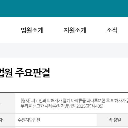
법원소개
지원소개
소식
법원 주요판결
[형사] 피고인과 피해자가 함께 마약류를 과다투여한 후 피해자가
목
무죄를 선고한 사례(수원지방법원 2025고단4405)
자
작성일
수원지방법원