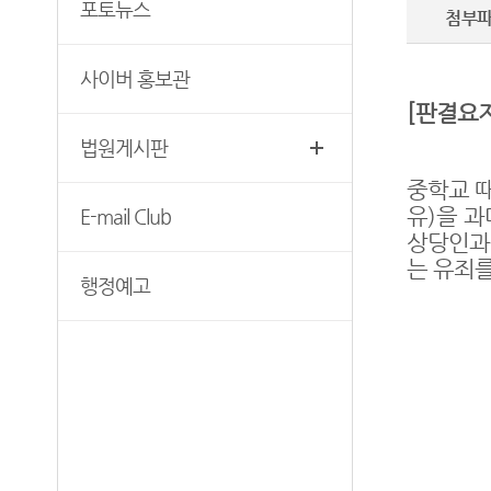
생활 속의 계약서
포토뉴스
첨부
청사안내
증인지원관 제도
첨부서류
보안검색
청렴(부패방지) 관련 제도
사이버 홍보관
재판기록열람복사예약
찾아오시는길
[
판결요
법원게시판
중학교 
유
)
을 과
E-mail Club
상당인과
는 유죄를
행정예고