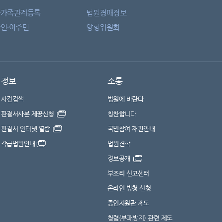
자가족관계등록
법원경매정보
인·이주민
양형위원회
정보
소통
사건검색
법원에 바란다
판결서사본 제공신청
칭찬합니다
판결서 인터넷 열람
국민참여 재판안내
각급법원안내
법원견학
정보공개
부조리 신고센터
온라인 방청 신청
증인지원관 제도
청렴(부패방지) 관련 제도