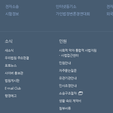
전자소송
인터넷등기소
전
시험정보
가인법정변론경연대회
외국
소식
민원
새소식
사회적 약자 통합적 사법지원
- 사법접근센터
우리법원 주요판결
민원안내
포토뉴스
자주묻는질문
사이버 홍보관
유관기관안내
법원게시판
민사조정안내
E-mail Club
소송구조절차
행정예고
생활 속의 계약서
첨부서류