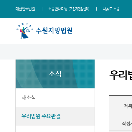
대한민국법원
소송안내마당
나홀로 소송
(구 전자민원센터)
법원 소개
지원소개
소식
민원
정보
소통
법원장 인사말
성남지원
새소식
사회적 약자 통합적 사법
사건검색
법원에 바란다
지원 - 사법접근센터
우리
소식
연혁
여주지원
우리법원 주요판결
판결서사본 제공신청
칭찬합니다
민원안내
조직 및 전화번호
평택지원
포토뉴스
판결서 인터넷열람
국민참여 재판안내
자주묻는질문
재판개정 및 법정안내
안산지원
사이버 홍보관
각급법원안내
법원견학
새소식
유관기관안내
제
관할구역
안양지원
법원게시판
정보공개
민사조정안내
우리법원 주요판결
시/군법원
E-mail Club
부조리 신고센터
소송구조절차
작성
등기과/소
행정예고
온라인 방청 신청