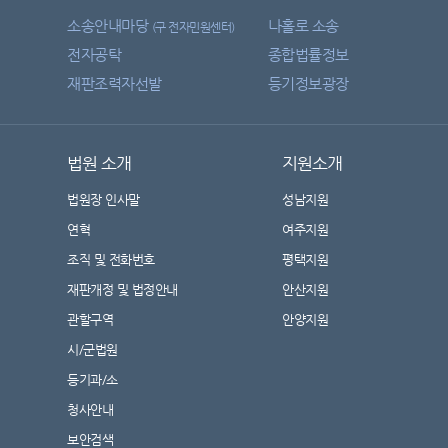
소송안내마당
나홀로 소송
(구 전자민원센터)
전자공탁
종합법률정보
재판조력자선발
등기정보광장
법원 소개
지원소개
법원장 인사말
성남지원
연혁
여주지원
조직 및 전화번호
평택지원
재판개정 및 법정안내
안산지원
관할구역
안양지원
시/군법원
등기과/소
청사안내
보안검색