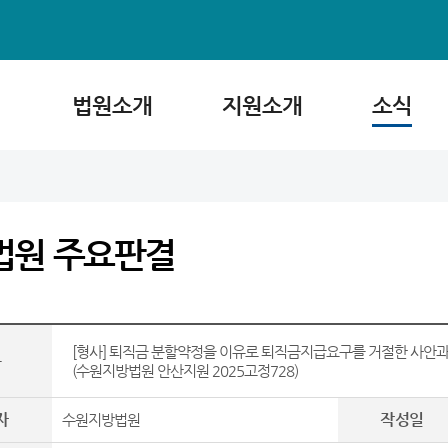
법원소개
지원소개
소식
법원 주요판결
[형사] 퇴직금 분할약정을 이유로 퇴직금지급요구를 거절한 사안
목
(수원지방법원 안산지원 2025고정728)
자
작성일
수원지방법원