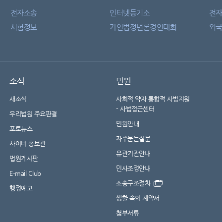
전자소송
인터넷등기소
전
시험정보
가인법정변론경연대회
외국
소식
민원
새소식
사회적 약자 통합적 사법지원
- 사법접근센터
우리법원 주요판결
민원안내
포토뉴스
자주묻는질문
사이버 홍보관
유관기관안내
법원게시판
민사조정안내
E-mail Club
소송구조절차
행정예고
생활 속의 계약서
첨부서류