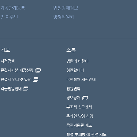
자가족관계등록
법원경매정보
인·이주민
양형위원회
정보
소통
사건검색
법원에 바란다
판결서사본 제공신청
칭찬합니다
판결서 인터넷 열람
국민참여 재판안내
각급법원안내
법원견학
정보공개
부조리 신고센터
온라인 방청 신청
증인지원관 제도
청렴(부패방지) 관련 제도