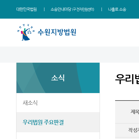
대한민국법원
소송안내마당
나홀로 소송
(구 전자민원센터)
법원 소개
지원소개
소식
민원
정보
소통
법원장 인사말
성남지원
새소식
사회적 약자 통합적 사법
사건검색
법원에 바란다
지원 - 사법접근센터
우리
소식
연혁
여주지원
우리법원 주요판결
판결서사본 제공신청
칭찬합니다
민원안내
조직 및 전화번호
평택지원
포토뉴스
판결서 인터넷열람
국민참여 재판안내
자주묻는질문
재판개정 및 법정안내
안산지원
사이버 홍보관
각급법원안내
법원견학
새소식
유관기관안내
제
관할구역
안양지원
법원게시판
정보공개
민사조정안내
우리법원 주요판결
시/군법원
E-mail Club
부조리 신고센터
소송구조절차
작성
등기과/소
행정예고
온라인 방청 신청