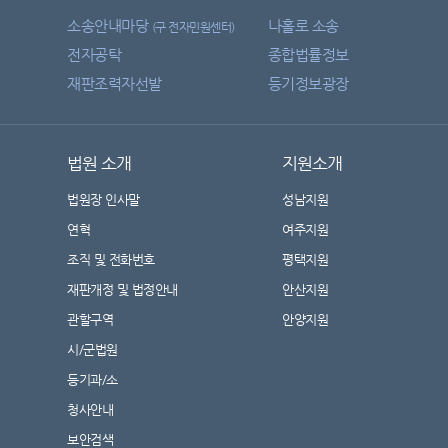
소송안내마당
나홀로 소송
(구 전자민원센터)
전자공탁
종합법률정보
재판조력자선발
등기정보광장
법원 소개
지원소개
법원장 인사말
성남지원
연혁
여주지원
조직 및 전화번호
평택지원
재판개정 및 법정안내
안산지원
관할구역
안양지원
시/군법원
등기과/소
청사안내
보안검색