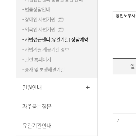
생활 속의 계약서
청사안내
증인지원관 제도
- 법률상담안내
첨부서류
보안검색
청렴(부패방지) 관련 제도
- 장애인 사법지원
재판기록열람복사예약
찾아오시는길
- 외국인 사법지원
- 사법접근센터(유관기관) 상담예약
- 사법지원 제공기관 정보
- 관련 홈페이지
일
- 중재 및 분쟁해결기관
민원안내
자주묻는질문
7
유관기관안내