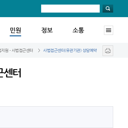
민원
정보
소통
법지원 - 사법접근센터
>
사법접근센터(유관기관) 상담예약
근센터