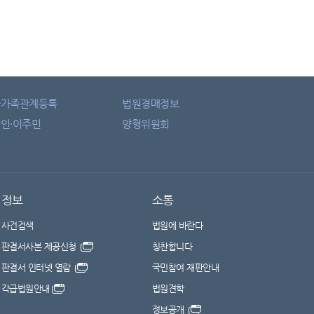
자가족관계등록
법원경매정보
인·이주민
양형위원회
정보
소통
사건검색
법원에 바란다
판결서사본 제공신청
칭찬합니다
판결서 인터넷 열람
국민참여 재판안내
각급법원안내
법원견학
정보공개