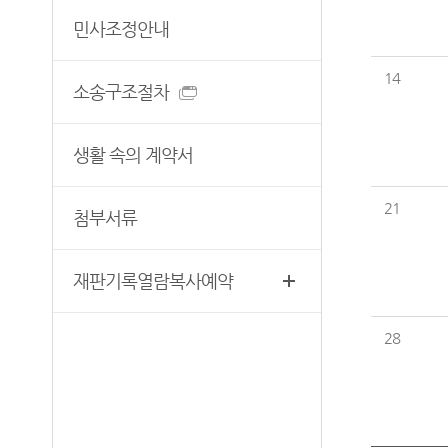
민사조정안내
14
소송구조절차
생활 속의 계약서
21
첨부서류
재판기록열람복사예약
28