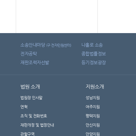
소송안내마당
나홀로 소송
(구 전자민원센터)
전자공탁
종합법률정보
재판조력자선발
등기정보광장
법원 소개
지원소개
법원장 인사말
성남지원
연혁
여주지원
조직 및 전화번호
평택지원
재판개정 및 법정안내
안산지원
관할구역
안양지원