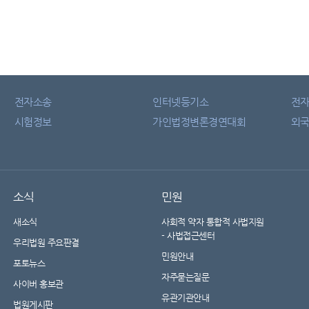
전자소송
인터넷등기소
전
시험정보
가인법정변론경연대회
외국
소식
민원
새소식
사회적 약자 통합적 사법지원
- 사법접근센터
우리법원 주요판결
민원안내
포토뉴스
자주묻는질문
사이버 홍보관
유관기관안내
법원게시판