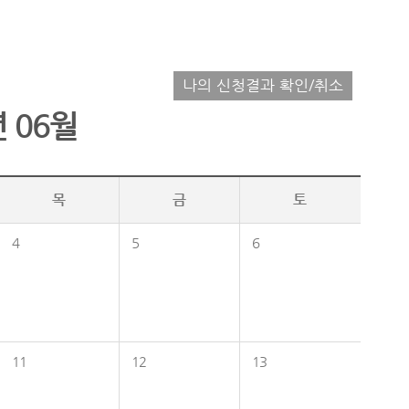
나의 신청결과 확인/취소
년 06월
목
금
토
4
5
6
11
12
13