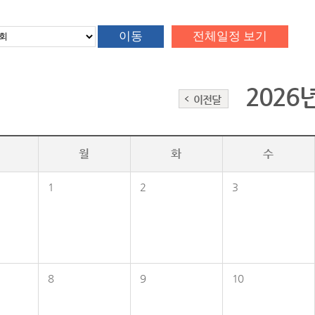
2026
이전달
월
화
수
1
2
3
8
9
10