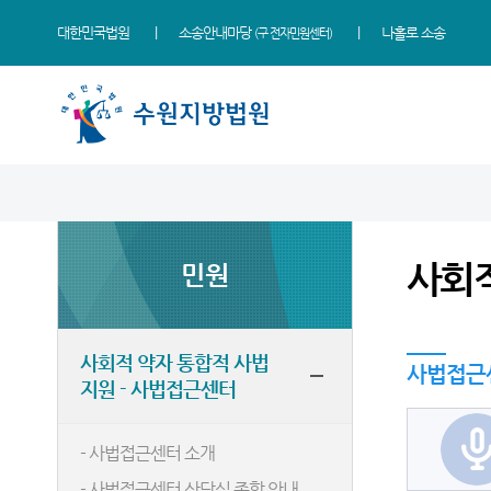
대한민국법원
소송안내마당
나홀로 소송
(구 전자민원센터)
법원 소개
지원소개
소식
민원
정보
소통
법원장 인사말
성남지원
새소식
사회적 약자 통합적 사법
사건검색
법원에 바란다
지원 - 사법접근센터
사회적
민원
연혁
여주지원
우리법원 주요판결
판결서사본 제공신청
칭찬합니다
민원안내
조직 및 전화번호
평택지원
포토뉴스
판결서 인터넷열람
국민참여 재판안내
자주묻는질문
재판개정 및 법정안내
안산지원
사이버 홍보관
각급법원안내
법원견학
사회적 약자 통합적 사법
사법접근
유관기관안내
지원 - 사법접근센터
관할구역
안양지원
법원게시판
정보공개
민사조정안내
시/군법원
E-mail Club
부조리 신고센터
- 사법접근센터 소개
소송구조절차
등기과/소
행정예고
온라인 방청 신청
- 사법접근센터 상담실 종합 안내