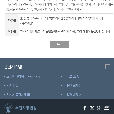
관안내
Club
부조리
역
현장소장 겸 안전보건총괄책임자에게 업무상 주의의무를 위반한 사실 및 사고에 대한 예견가능
센
신고센
민사조
성, 상당인과관계를 모두 인정하여 업무상과실치사죄를 인정한 사례
행정예
시/군법
터
정안내
터)
고
원
[행정] 병역의무자의 국외여행허가기간연장 허가에 대하여 계속해서 외국에
다음글
온라인
소송구
거주하지않...
등기과/
방청 신
조절차
이전글
[민사] 미성년자(중1)가 불법촬영한 사건에서 미성년자에 대하여 불법행위 당시 책...
소
청
청사안
증인지
생활 속
목록
내
원관 제
의 계약
도
서
보안검
색
청렴(부
첨부서
패방지)
관련시스템
류
찾아오
관련 제
시는길
재판기
도
소송안내마당
나홀로 소송
(구 전자민원센터)
록열람
복사예
전자소송
인터넷등기소
약
전자가족관계등록
법원경매정보