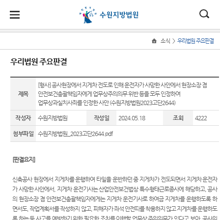
대
소
나
>
소식
우리법원 주요판결
Home
법
한
송
홀
법원
지원
소식
민원
정보
소통
우리법원 주요판결
원
소개
소개
지
민
안
로
소
새소식
사회적
사건검
법원에
원
개
[형사] 공사현장에서 지게차 전도로 인해 운전자가 사망한 사안에서 현장소장 겸
소
국
내
소
법원장
성남지
약자 통
색
바란다
소
제목
안전보건총괄책임자에게 업무상주의의무 위반 등을 모두 인정하여
우리법
식
인사말
원
합적 사
개
업무상과실치사죄를 인정한 사안 (수원지방법원2023고단2644)
민
법
마
송
원 주요
판결서
칭찬합
법
원
연혁
여주지
판결
사본 제
니다
작성자
수원지방법원
작성일
2024.05.18
조회
4222
지원 -
정
원
당
원
공신청
사법접
보
첨부파일
수원지방법원_2023고단2644.pdf
조직 및
포토뉴
국민참
근센터
소
(구
전화번
평택지
스
여 재판
통
호
원
판결서
안내
민원안
전
[판결요지]
사이버
인터넷
내
재판개
안산지
홍보관
법원견
열람
자
신축공사 현장에서 지게차를 운행하여 타일을 운반하던 중 지게차가 전도되면서 지게차 운전자
정 및
원
학
자주묻
법원게
가 사망한 사안에서, 지게차 운전기사는 산업안전보건법상 특수형태근로종사에 해당하고, 공사
법정안
는질문
민
안양지
시판
정보공
의 현장소장 겸 안전보건총괄책임자에게는 지게차 운전기사로 하여금 지게차를 운행하도록 하
내
각급법
원
개
면서도, 작업계획서를 작성하지 않고, 피해자가 좌석 안전띠를 착용하지 않고 지게차를 운행하도
유관기
원안내
원
E-mail
관할구
록 하는 등 사고를 예방하기 위한 필요한 조치를 이행할 업무상 주의의무가 있다고 보아, 공사의