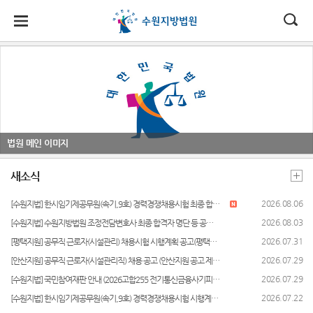
대
소
나
법
한
송
홀
법원
지원
소식
민원
정보
소통
원
소개
소개
지
민
안
로
소
새소식
사회적
사건검
법원에
원
개
소
국
내
소
법원장
성남지
약자 통
색
바란다
소
우리법
식
인사말
원
합적 사
법원 메인 이미지
개
민
법
마
송
원 주요
판결서
칭찬합
법
원
연혁
여주지
판결
사본 제
니다
지원 -
새소식
정
원
당
원
공신청
사법접
보
조직 및
포토뉴
국민참
근센터
소
(구
2026.08.06
[수원지법] 한시임기제공무원(속기,9호) 경력경쟁채용시험 최종 합격자 발표 공고(수원지방법원 공고 제2026-15호)
전화번
평택지
스
여 재판
통
호
원
판결서
안내
민원안
2026.08.03
[수원지법] 수원지방법원 조정전담변호사 최종 합격자 명단 등 공고(안) (수원지방법원 공고 제2026-12호)
전
사이버
인터넷
내
2026.07.31
[평택지원] 공무직 근로자(시설관리) 채용시험 시행계획 공고(평택지원 2026-2호)
재판개
안산지
홍보관
법원견
열람
자
정 및
원
학
2026.07.29
자주묻
[안산지원] 공무직 근로자(시설관리직) 채용 공고 (안산지원 공고 제2026-5호)
법원게
법정안
는질문
민
2026.07.29
[수원지법] 국민참여재판 안내 (2026고합255 전기통신금융사기피해방지및피해금환급에관한특별법위반)
안양지
시판
정보공
내
각급법
원
개
2026.07.22
[수원지법] 한시임기제공무원(속기,9호) 경력경쟁채용시험 시행계획 공고(수원지방법원 공고 제2026 - 11호)
유관기
원안내
원
E-mail
관할구