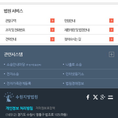
법원 서비스
관할구역
민원안내
조직 및 전화번호
재판개정 및 법정안내
견학안내
찾아오시는 길
관련시스템
소송안내마당
나홀로 소송
(구 전자민원센터)
전자소송
인터넷등기소
전자가족관계등록
법원경매정보
개인정보 처리방침
저작권보호정책
(16512) 경기도 수원시 영통구 법조로 105(하동)