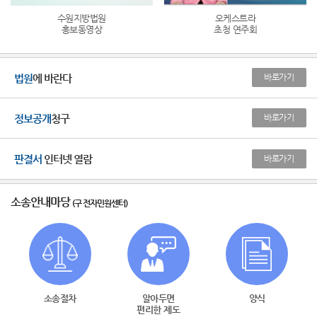
수원지방법원
오케스트라
홍보동영상
초청 연주회
법원
에 바란다
바로가기
정보공개
청구
바로가기
판결서
인터넷 열람
바로가기
소송안내마당
(구 전자민원센터)
소송절차
알아두면
양식
편리한 제도