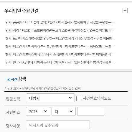
관안내
Club
부조리
역
센
신고센
우리법원 주요판결
민사조
행정예
시/군법
터
정안내
터)
고
원
[민사] 공공하수처리시설에 설치된 발전기에서 화재가 발생하여 위 시설을 운영하는 지방자치단체에 피해가 발생한 사안에서, 지방자치단체와 위 시설 관리대행계약을 체결한 A, B 업체 및 발전기를 납품한 C 업체의 과실이 경합하여 화재가 발생하였다고 보아 A, B, C 업체의 공동불법행위책임을 인정한 사례(수원지방법원 여주지원 2024가합10449)
온라인
소송구
[민사] 지역주택조합의 조합원이었던 원고가 조합원 자격이 상실되었음을 이유로 피고 지역주택조합을 상대로 기존에 납부한 조합원 분담금의 반환을 청구한 사안에서 원고의 청구를 일부 인용한 사례(수원지방법원 2025가합11739)
등기과/
방청 신
조절차
소
청
[형사] 프랜차이즈 가맹사업을 영위하는 피고인 회사가 거래상 우월적 지위를 이용하여 식용유 유통업체로 하여금 공급 마진 없이 식용유를 판매하도록 한 사안에서 피고인 회사에게 벌금 8,000만 원을 선고한 사례(수원지방법원 성남지원 2026고단491)
[형사] 피고인이 피해자에게 투자를 권유하여 피해자로부터 투자금 명목으로 금원을 송금 받은 후 그 중 일부를 반환하지 아니하고 있던 중, 피해자가 반환받지 못한 나머지 투자금을 청구금액으로 하여 피고인 소유의 부동산을 가압류하였는데, 피고인이 피해자에게 가압류를 해지해주면 나머지 투자금을 반환하겠다고 거짓말하여 피해자로 하여금 위 가압류를 해지하도록 한 사안에서, 위 가압류 청구금액 상당의 재산상 이익 편취로 인한 사기죄 성립을 인정한 사례(수원지방법원 2025고단6542)
청사안
증인지
생활 속
내
원관 제
[형사] 피고인이 보이스피싱 조직에서 조직원들이 피해자로부터 수거한 피해품을 가로채는지, 경찰관이 미행 또는 잠복 중인지 등을 감시하는 ‘감시책’ 역할을 맡기로 공모한 사안에서 피고인의 보이스피싱 범죄에 대한 미필적 고의를 인정한 사례(수원지방법원 2026고합100029)
의 계약
도
서
[민사] 원고가 A건설에 대하여 공사대금채권을 가지고 있는 상황에서 법인격 남용을 주장하며 피고에 대하여 위 공사대금채권의 변제를 구한 사안에서, 피고가 A건설과 별개의 법인격을 가지고 있음을 주장하는 것은 신의성실의 원칙상 허용될 수 없으므로 원고는 A건설과 피고에 대하여 모두 채무의 이행을 청구할 수 있다고 판단한 사례(2025가단515768)
보안검
색
청렴(부
첨부서
패방지)
류
검색
나의 사건
찾아오
관련 제
시는길
재판기
도
사건번호와 사건관련 당사자(1인)명을 2글자이상 필수 입력
록열람
복사예
약