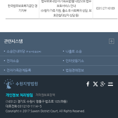
법무보호대상자(가족포함)를 대상으로 법무
한국법무보호복지공단 경
보호서비스 안내
(031) 271-6189
기지부
(수형자 가족 지원, 출소 후 사회복귀 상담, 보
호관찰대상자 상담 등)
관련시스템
소송안내마당
나홀로 소송
(구 전자민원센터)
전자소송
인터넷등기소
전자가족관계등록
법원경매정보
개인정보 처리방침
저작권보호정책
(16512) 경기도 수원시 영통구 법조로 105(하동)
대표전화 031)210-1114~5
Copyright ⓒ 2017 Suwon District Court, All Rights Reserved.