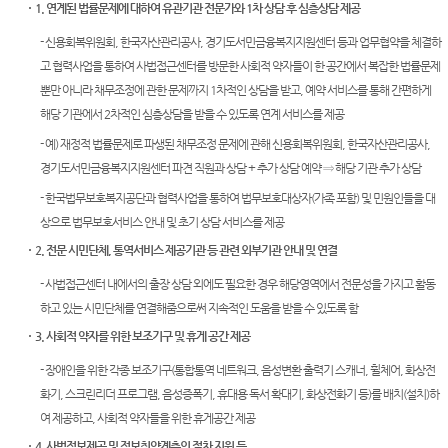
관안내
1. 연계된 법률문제에 대하여 유관기관 전문가와 1차 상담 후 심층상담 제공
Club
부조리
역
센
신고센
민사조
- 신용회복위원회, 한국자산관리공사, 경기도서민금융복지지원센터 등과 업무협약을 체결하
행정예
시/군법
터
정안내
터)
고
고 협력사업을 통하여 사법접근센터를 방문한 사회적 약자들이 한 공간에서 복잡한 법률문제
원
온라인
뿐만 아니라 채무조정에 관한 문제까지 1차적인 상담을 받고, 예약 서비스를 통해 간편하게
소송구
등기과/
방청 신
조절차
해당 기관에서 2차적인 심층상담을 받을 수 있도록 연계 서비스를 제공
소
청
- 예) 재정적 법률문제로 파생된 채무조정 문제에 관해 신용회복위원회, 한국자산관리공사,
청사안
증인지
생활 속
경기도서민금융복지지원센터 파견 직원과 상담 + 추가 상담 예약 ⇒ 해당 기관 추가 상담
내
원관 제
의 계약
- 한국법무보호복지공단과 협력사업을 통하여 법무보호대상자(가족 포함) 및 민원인들을 대
도
서
보안검
상으로 법무보호서비스 안내 및 초기 상담 서비스를 제공
색
청렴(부
첨부서
2. 전문 시민단체, 통역서비스 제공기관 등 관련 외부기관 안내 및 연결
패방지)
류
찾아오
관련 제
- 사법접근센터 내에서의 출장 상담 외에도 필요한 경우 해당영역에서 전문성을 가지고 활동
시는길
재판기
도
하고 있는 시민단체를 연결해줌으로써 지속적인 도움을 받을 수 있도록 함
록열람
복사예
3. 사회적 약자를 위한 보조기구 및 휴게 공간 제공
약
- 장애인을 위한 각종 보조기구(통합통역 네트워크, 음성변환 출력기 스캐너, 휠체어, 화상전
화기, 스크린리더 프로그램, 음성증폭기, 휴대용 독서 확대기, 화상전화기 등)를 배치(설치)하
여 제공하고, 사회적 약자들을 위한 휴게공간 제공
4. 사법정보제공 및 정보취약계층의 절차 지원 등