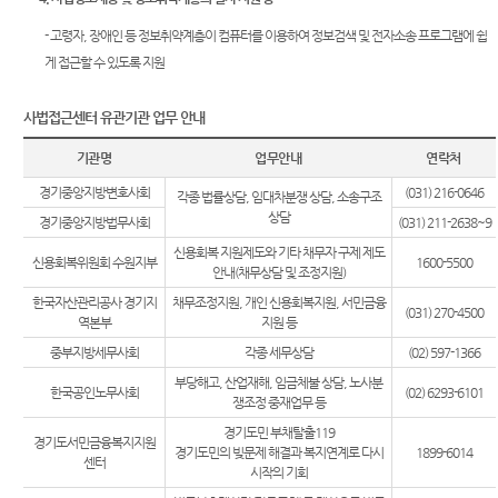
- 고령자, 장애인 등 정보취약계층이 컴퓨터를 이용하여 정보검색 및 전자소송 프로그램에 쉽
게 접근할 수 있도록 지원
사법접근센터 유관기관 업무 안내
기관명
업무안내
연락처
경기중앙지방변호사회
(031) 216-0646
각종 법률상담, 임대차분쟁 상담, 소송구조
상담
경기중앙지방법무사회
(031) 211-2638~9
신용회복 지원제도와 기타 채무자 구제 제도
신용회복위원회 수원지부
1600-5500
안내(채무상담 및 조정지원)
한국자산관리공사 경기지
채무조정지원, 개인 신용회복지원, 서민금융
(031) 270-4500
역본부
지원 등
중부지방세무사회
각종 세무상담
(02) 597-1366
부당해고, 산업재해, 임금체불 상담, 노사분
한국공인노무사회
(02) 6293-6101
쟁조정 중재업무 등
경기도민 부채탈출119
경기도서민금융복지지원
경기도민의 빚문제 해결과 복지연계로 다시
1899-6014
센터
시작의 기회