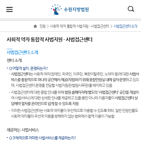
대
소
나
>
>
민원
사회적 약자 통합적 사법지원 - 사법접근센터
사법접근센터 소개
Home
법
한
송
홀
법원
지원
소식
민원
정보
소통
사회적 약자 통합적 사법지원 - 사법접근센터
원
소개
소개
지
민
안
로
소
새소식
사회적
사건검
법원에
원
사법접근센터 소개
개
소
국
내
소
법원장
성남지
약자 통
색
바란다
소
센터 소개
우리법
식
인사말
원
합적 사
개
민
법
마
송
Q 어떻게 설치, 운영되는지?
원 주요
판결서
칭찬합
법
원
사법접근센터
는 사회적 약자(장애인, 외국인, 이주민, 북한이탈주민, 노약자 등)에 대한
사법서
연혁
여주지
판결
사본 제
니다
지원 -
정
원
당
비스를 통합적으로 하나의 공간에서 제공(지원)하기 위해 종합민원실 내에 설치·운영
하고 있으
원
공신청
사법접
보
며, 사법접근센터 운영을 전담할 사법지원관(법원사무관)을 배치하고 있음
조직 및
포토뉴
국민참
근센터
소
(구
사법접근센터에 대한 종합 안내를 위해
전화번
평택지
스
여 재판
법원 홈페이지에 별도의 '사법접근센터' 공간을 개설
하
통
여 사법서비스에 대한 상세한 안내를 제공하고 있을 뿐만 아니라 이용자들이
사법접근센터 상
호
원
판결서
안내
민원안
전
사이버
담예약 절차를 온라인으로 쉽게 할 수 있도록 지원
인터넷
내
재판개
안산지
홍보관
법원견
이러한 사법접근센터는 사회적 약자들이 우선적으로 이용할 수 있도록 하되, 일반 민원인들도
열람
자
정 및
원
학
사회적 약자들의 우선적 이용을 방해하지 않는 범위에서 함께 이용이 가능함
자주묻
법원게
법정안
는질문
민
안양지
시판
정보공
내
각급법
제공하는 사법서비스
원
개
유관기
원안내
원
Q 구체적으로 어떠한 사법서비스를 제공하는지?
E-mail
관할구